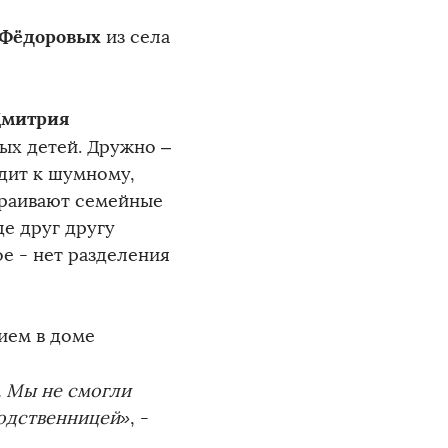
Фёдоровых
из села
митрия
ых детей. Дружно –
дит к шумному,
траивают семейные
де друг другу
ое - нет разделения
ием в доме
. Мы не смогли
родственницей»
, -