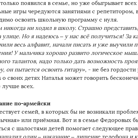
 только появился в семье, но уже обыгрывает все
ьные игры чередуются занятиями с репетитором, 
димо освоить школьную программу с нуля.
м никогда ни ходил в школу. Страшно представить,
 улице. Но я надеюсь – у нас всё получиться! За к
чили весь алфавит, начали писать и уже выучили 
ния! У мальчика хорошо развито логическое мышле
ого талантов, надо только дать возможность прояв
у, он пытается освоить гитару»
, - не без гордости
 о своих детях Наталья может говорить бесконеч
 лучше всех.
ание по-армейски
ествует семей, в которых бы не возникали пробле
бычная» или приёмная. Вот и в семье Федоровых бы
ться с шалостями детей помогает следующее прав
нашалил один – наказание – лишение телефона и к