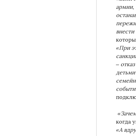
армии, 
остана
пережи
внести
которы
«При эт
санкци
– отказ
детьми
семейн
событии
подклю
«Зачем
когда 
«А вдр