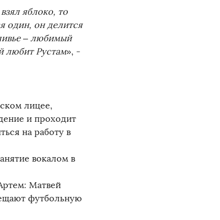
взял яблоко, то
я один, он делится
оливье – любимый
ый любит Рустам
», -
еском лицее,
дение и проходит
ься на работу в
анятие вокалом в
Артем: Матвей
осещают футбольную