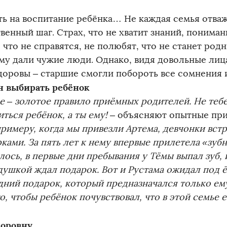
ть на воспитание ребёнка… Не каждая семья отваж
венный шаг. Страх, что не хватит знаний, пониман
что не справятся, не полюбят, что не станет род
му дали чужие люди. Однако, видя довольные лиц
доровы – старшие смогли побороть все сомнения и
 выбирать ребёнок
е – золотое правило приёмных родителей. Не теб
ться ребёнок, а ты ему!
– объясняют опытные при
примеру, когда мы привезли Артема, девчонки вст
ками. За пять лет к нему впервые прилетела «зубн
ось, в первые дни пребывания у Тёмы выпал зуб, 
душкой ждал подарок. Вот и Рустама ожидал под 
дний подарок, который предназначался только ему
о, чтобы ребёнок почувствовал, что в этой семье 
поровну