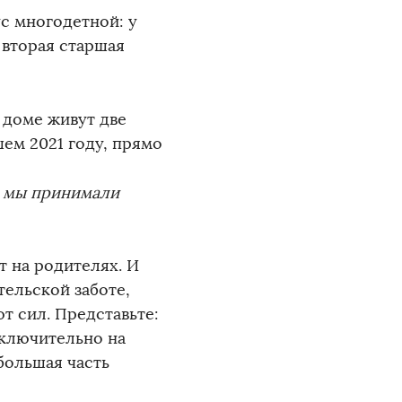
ус многодетной: у
 вторая старшая
в доме живут две
шем 2021 году, прямо
, мы принимали
т на родителях. И
тельской заботе,
т сил. Представьте:
сключительно на
большая часть