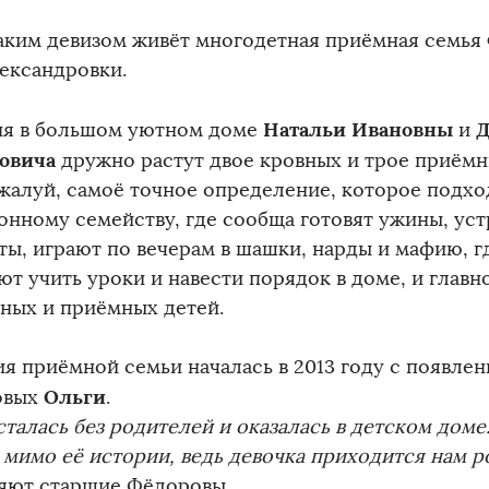
таким девизом живёт многодетная приёмная семья
ександровки.
Натальи Ивановны
Д
я в большом уютном доме
и
овича
дружно растут двое кровных и трое приёмн
ожалуй, самоё точное определение, которое подхо
онному семейству, где сообща готовят ужины, ус
ты, играют по вечерам в шашки, нарды и мафию, г
т учить уроки и навести порядок в доме, и главн
вных и приёмных детей.
я приёмной семьи началась в 2013 году с появлен
Ольги
овых
.
сталась без родителей и оказалась в детском доме
 мимо её истории, ведь девочка приходится нам 
яют старшие Фёдоровы.