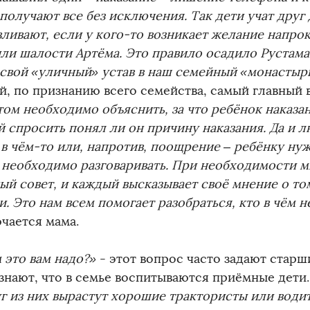
получают все без исключения. Так дети учат друг 
вливают, если у кого-то возникает желание напрок
ли шалости Артёма. Это правило осадило Рустама
 свой «уличный» устав в наш семейный «монастыр
й, по признанию всего семейства, самый главный в
ом необходимо объяснить, за что ребёнок наказан
й спросить понял ли он причину наказания. Да и 
 в чём-то или, напротив, поощрение – ребёнку ну
 необходимо разговаривать. При необходимости 
ый совет, и каждый высказывает своё мнение о то
. Это нам всем помогает разобраться, кто в чём н
чается мама.
 это вам надо?»
- этот вопрос часто задают стар
узнают, что в семье воспитываются приёмные дети.
уг из них вырастут хорошие трактористы или води