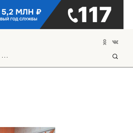
. . .