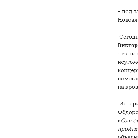
- под 
Новоал
Сегодн
Виктор
это, п
неугом
концер
помогаю
на кро
Истори
Фёдор
«Оля о
пройти
объясн