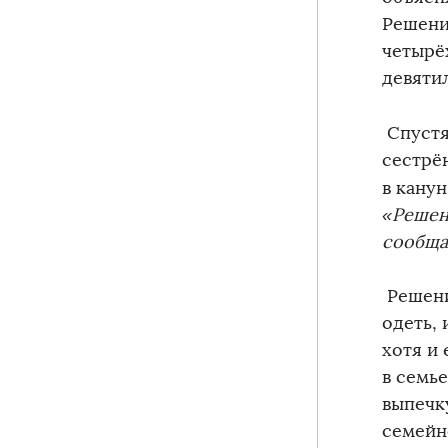
Решени
четырё
девяти
Спустя
сестрён
в кану
«Решен
сообща
Решени
одеть, 
хотя и
в семь
выпечк
семейн