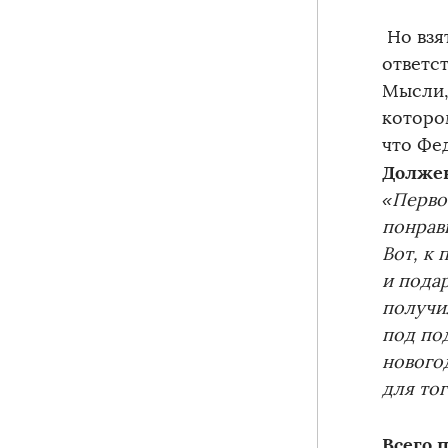
Но взя
ответст
Мысли, 
которо
что Фе
Должен
«Перво
понрави
Вот, к 
и подар
получил
под по
нового
для тог
Всего 