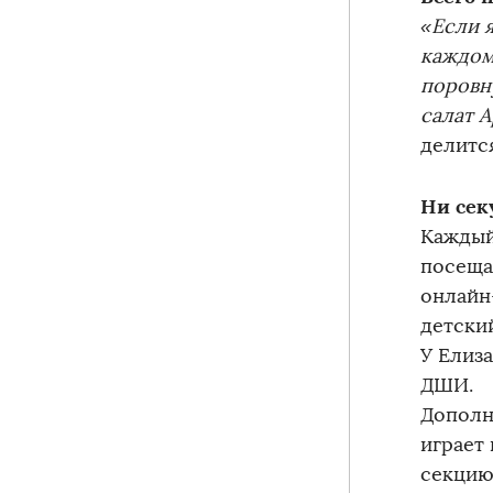
«Если я
каждом
поровн
салат А
делитс
Ни сек
Каждый
посеща
онлайн
детский
У Елиз
ДШИ.
Дополн
играет
секцию