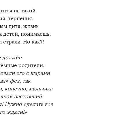
ится на такой
ия, терпения.
ным дитя, жизнь
а детей, понимаешь,
 страхи. Но как?!
е должен
ёмные родители. –
речали его с шарами
ая» фея, так
и, конечно, мальчика
ёлкой настоящий
! Нужно сделать все
его ждали!»