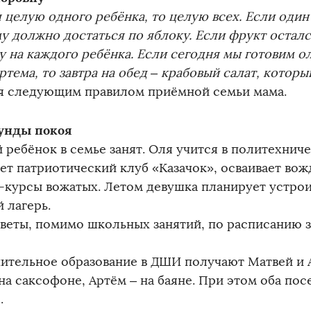
 целую одного ребёнка, то целую всех. Если один 
у должно достаться по яблоку. Если фрукт осталс
у на каждого ребёнка. Если сегодня мы готовим 
ртема, то завтра на обед – крабовый салат, котор
я следующим правилом приёмной семьи мама.
унды покоя
 ребёнок в семье занят. Оля учится в политехнич
ет патриотический клуб «Казачок», осваивает вож
-курсы вожатых. Летом девушка планирует устроит
 лагерь.
аветы, помимо школьных занятий, по расписанию з
ительное образование в ДШИ получают Матвей и 
 на саксофоне, Артём – на баяне. При этом оба п
.