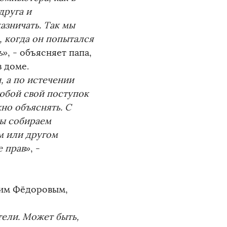
друга и
азничать. Так мы
, когда он попытался
ь»
, - объясняет папа,
 доме.
, а по истечении
любой свой поступок
жно объяснять. С
мы собираем
м или другом
е прав»
, -
шим Фёдоровым,
тели. Может быть,