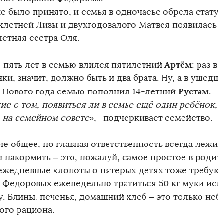
е было принято, и семья в одночасье обрела стат
хлетней Лизы и двухгодовалого Матвея появилась
летняя сестра Оля.
Артём
 пять лет в семью влился пятилетний
: раз 
ки, значит, должно быть и два брата. Ну, а в ушед
Рустам
н Нового года семью пополнил 14-летний
.
ие о том, появиться ли в семье ещё один ребёнок
 на семейном совете
»,- подчеркивает семейство.
е общее, но главная ответственность всегда лежи
и накормить – это, пожалуй, самое простое в роди
 ежедневные хлопоты о пятерых детях тоже требую
е Федоровых еженедельно тратиться 50 кг муки и
у. Блины, печенья, домашний хлеб – это только не
ого рациона.