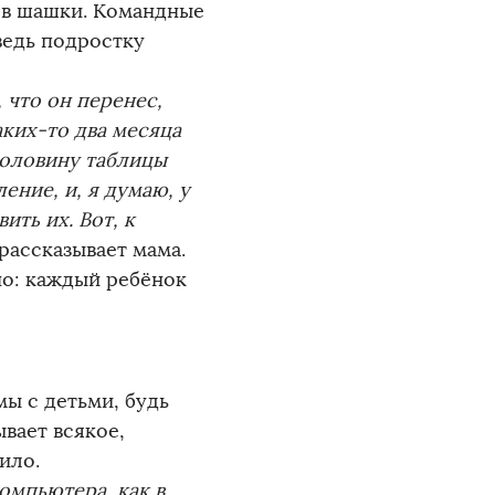
х в шашки. Командные
ведь подростку
 что он перенес,
аких-то два месяца
половину таблицы
ние, и, я думаю, у
ить их. Вот, к
 рассказывает мама.
но: каждый ребёнок
мы с детьми, будь
вает всякое,
ило.
омпьютера, как в