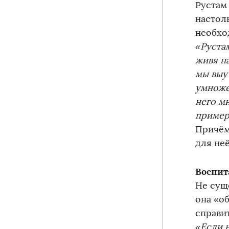
Рустам
настол
необхо
«Руста
живя на
мы выу
умноже
него мн
пример
Причём
для неё
Воспит
Не сущ
она «о
справи
«Если 