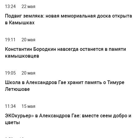
13:24
22 мая
Подвиг земляка: новая мемориальная доска открыта
в Камышках
19:11
20 мая
Константин Бородкин навсегда останется в памяти
камышковцев
19:05
20 мая
Школа в Александров Гае хранит память о Тимуре
Летюшове
11:34
15 мая
ЭКОкурьер» в Александров Гае: вместе сеем добро и
цветы