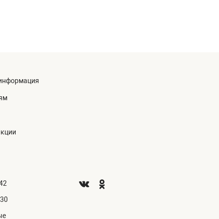
информация
ям
акции
.42
.30
ые