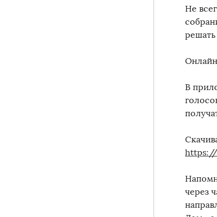
Не все
собран
решать
Онлайн
В прил
голосо
получа
Скачив
https:
Напомн
через 
направ