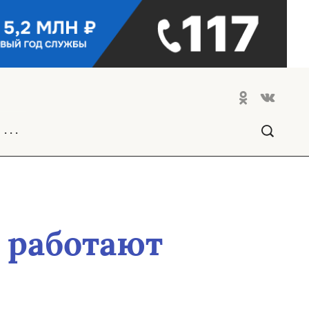
. . .
 работают