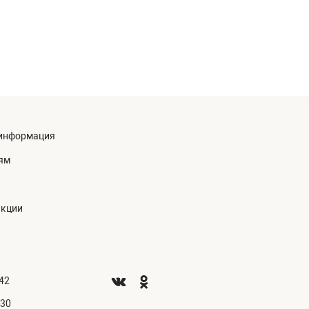
информация
ям
акции
.42
.30