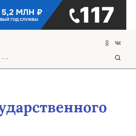
. . .
сударственного