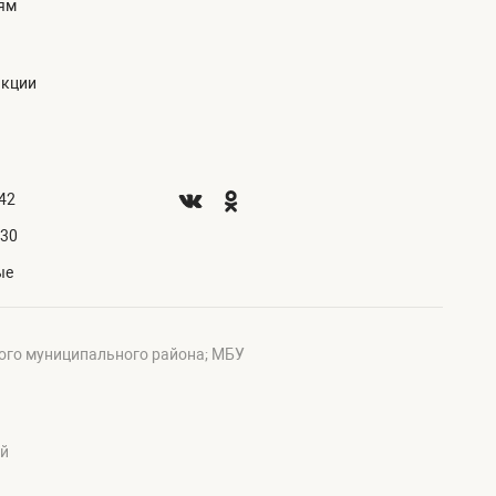
ям
акции
.42
.30
ые
ого муниципального района; МБУ
ий