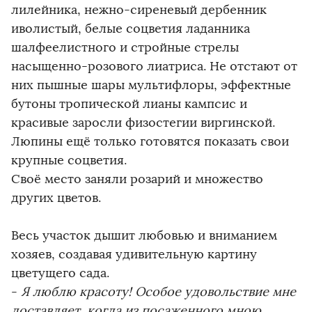
лилейника, нежно-сиреневый дербенник
иволистый, белые соцветия ладанника
шалфеелистного и стройные стрелы
насыщенно-розового лиатриса. Не отстают от
них пышные шары мультифлоры, эффектные
бутоны тропической лианы кампсис и
красивые заросли физостегии виргинской.
Люпины ещё только готовятся показать свои
крупные соцветия.
Своё место заняли розарий и множество
других цветов.
Весь участок дышит любовью и вниманием
хозяев, создавая удивительную картину
цветущего сада.
-
Я люблю красоту! Особое удовольствие мне
доставляет, когда из посаженного мною