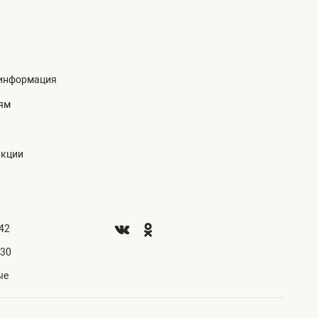
информация
ям
акции
.42
.30
ые