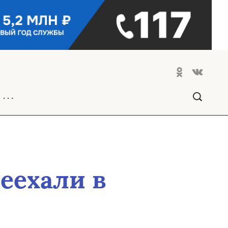
. . .
еехали в