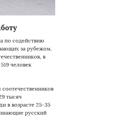
аботу
ма по содействию
вающих за рубежом.
течественников, в
 519 человек
я соотечественников
29 тысяч
и в возрасте 25-35
 знающие русский