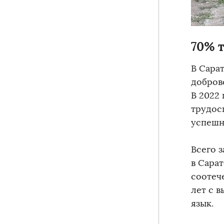
70% 
В Сара
добров
В 2022 
трудосп
успешн
Всего 
в Сара
соотеч
лет с 
язык.