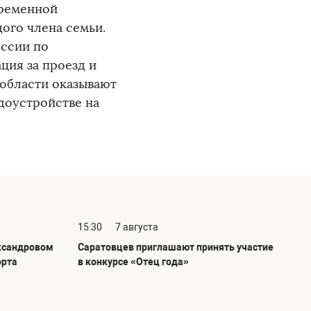
временной
ого члена семьи.
ссии по
ция за проезд и
 области оказывают
доустройстве на
15:30
7 августа
ксандровом
Саратовцев приглашают принять участие
орта
в конкурсе «Отец года»