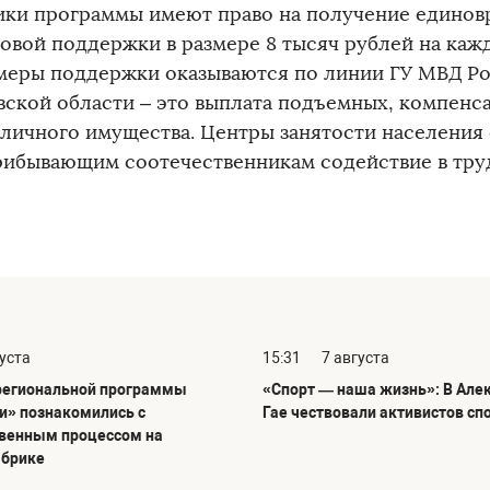
ики программы имеют право на получение едино
овой поддержки в размере 8 тысяч рублей на кажд
меры поддержки оказываются по линии ГУ МВД Ро
вской области – это выплата подъемных, компенса
 личного имущества. Центры занятости населения
рибывающим соотечественникам содействие в тру
густа
15:31
7 августа
региональной программы
«Спорт — наша жизнь»: В Але
и» познакомились с
Гае чествовали активистов сп
венным процессом на
абрике