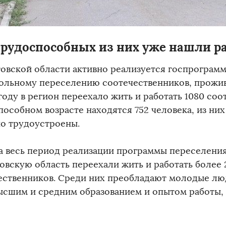
трудоспособных из них уже нашли р
товской области активно реализуется госпрограм
ольному переселению соотечественников, прожи
году в регион переехало жить и работать 1080 соо
особном возрасте находятся 752 человека, из них
о трудоустроены.
за весь период реализации программы переселени
товскую область переехали жить и работать более 
ественников. Среди них преобладают молодые люд
высшим и средним образованием и опытом работы,