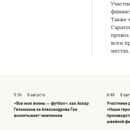
Участн
финанс
Также 
Сарато
провоз
всем п
местах.
9:36
8 августа
8:48
8 ав
«Вся моя жизнь — футбол»: как Аскар
Участники 
Гельманов из Александрова Гая
«Наши геро
воспитывает чемпионов
производст
швейной ф