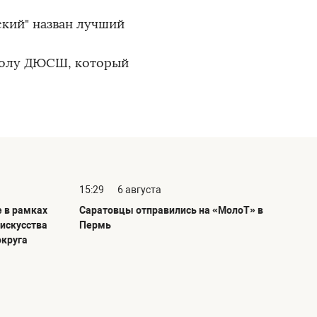
кий" назван лучший
болу ДЮСШ, который
15:29
6 августа
е в рамках
Саратовцы отправились на «МолоТ» в
 искусства
Пермь
округа