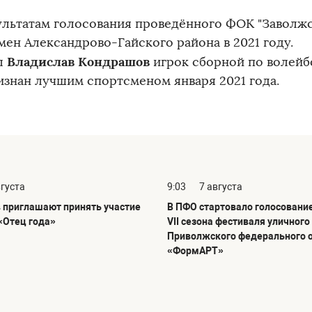
ультатам голосования проведённого ФОК "Заволжс
мен Александрово-Гайского района в 2021 году.
Владислав Кондрашов
л
игрок сборной по волей
изнан лучшим спортсменом января 2021 года.
вгуста
9:03
7 августа
 приглашают принять участие
В ПФО стартовало голосовани
«Отец года»
VII сезона фестиваля уличного
Приволжского федерального 
«ФормАРТ»