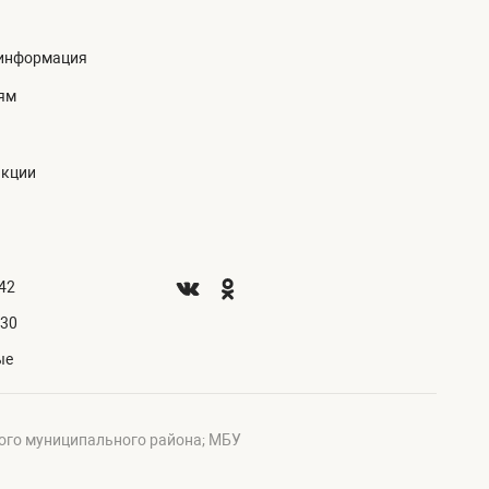
информация
ям
акции
.42
.30
ые
ого муниципального района; МБУ