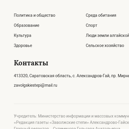
Политика и общество
Среда обитания
Образование
Спорт
Культура
Люди земли алгайско
Здоровье
Сельское хозяйство
Контакты
413320, Саратовская область, с. Александров-Гай, пр. Мирны
zavolgskiestepi@mail.ru
Учредитель: Министерство информации и массовых коммун
«Редакция газеты «Заволжские степи» Александрово-Гайск
Главный редактор – Сулеменова Гульсара Анатольевна