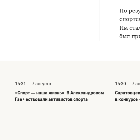
По рез
спортс
Им ста
был пр
15:31
7 августа
15:30
7 а
«Спорт — наша жизнь»: В Александровом
Саратовцев
Гае чествовали активистов спорта
в конкурсе 