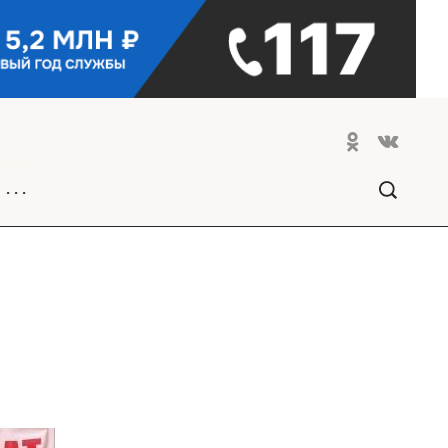
. . .