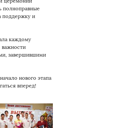
ли церемонии
рь полноправные
а поддержку и
ала каждому
о важности
ами, завершившими
начало нового этапа
гаться вперед!