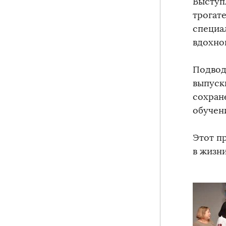
Выступ
трогат
специа
вдохно
Подвод
выпуск
сохран
обучен
Этот п
в жизн