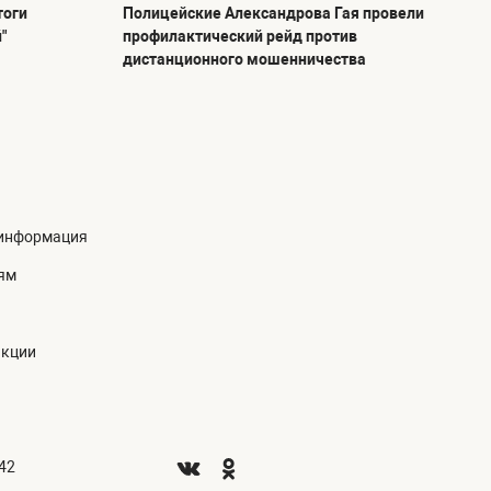
тоги
Полицейские Александрова Гая провели
"
профилактический рейд против
дистанционного мошенничества
информация
ям
акции
.42