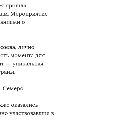
ея прошла
кам. Мероприятие
наниями о
соева
, лично
сть момента для
нт — уникальная
траны.
. Семеро
кже оказались
вно участвовавшие в