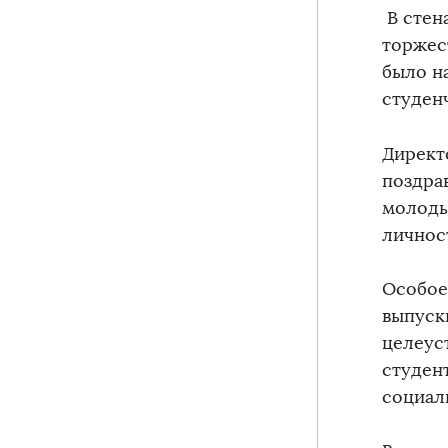
В стен
торжес
было н
студен
Директ
поздра
молоды
личност
Особое
выпуск
целеус
студен
социал