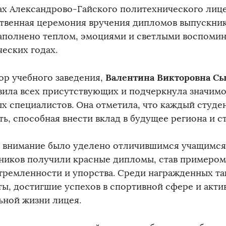
ах Александрово-Гайского политехнического лиц
твенная церемония вручения дипломов выпускни
аполнено теплом, эмоциями и светлыми воспоми
ческих годах.
Валентина Викторовна Сы
ор учебного заведения,
вила всех присутствующих и подчеркнула значимо
х специалистов. Она отметила, что каждый студе
ь, способная внести вклад в будущее региона и с
 внимание было уделено отличившимся учащимся
ников получили красные дипломы, став примером
тремленности и упорства. Среди награжденных та
ты, достигшие успехов в спортивной сфере и акти
ьной жизни лицея.