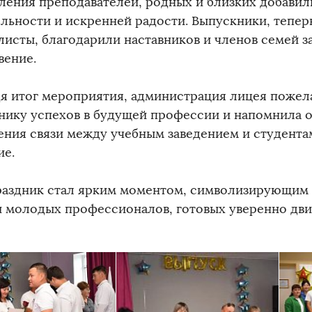
ления преподавателей, родных и близких добави
ельности и искренней радости. Выпускники, тепе
листы, благодарили наставников и членов семей з
вение.
я итог мероприятия, администрация лицея пожел
нику успехов в будущей профессии и напомнила 
ения связи между учебным заведением и студент
ие.
раздник стал ярким моментом, символизирующим 
и молодых профессионалов, готовых уверенно дви