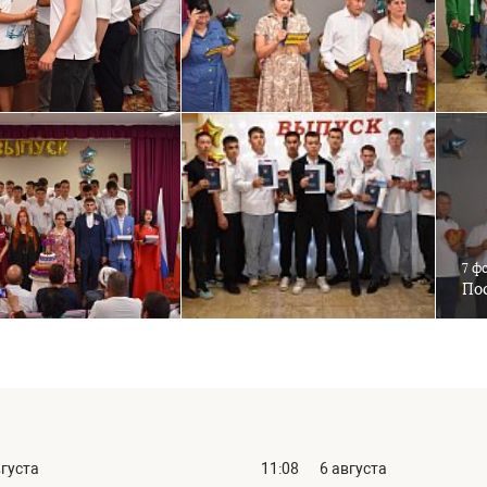
7 ф
Пос
вгуста
11:08
6 августа