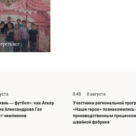
треть все
густа
8:48
8 августа
изнь — футбол»: как Аскар
Участники региональной про
из Александрова Гая
«Наши герои» познакомились 
т чемпионов
производственным процессом
швейной фабрике