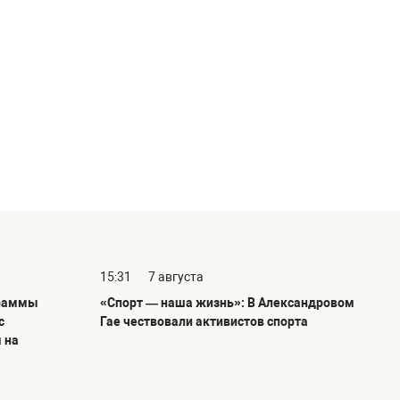
15:31
7 августа
граммы
«Спорт — наша жизнь»: В Александровом
с
Гае чествовали активистов спорта
 на