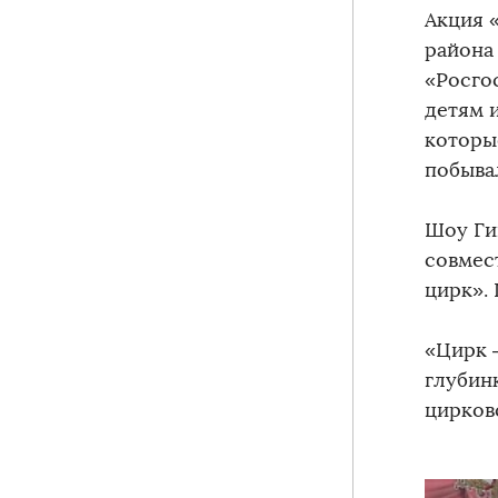
Акция 
района
«Росго
детям 
которы
побывал
Шоу Ги
совмес
цирк».
«Цирк 
глубин
цирков