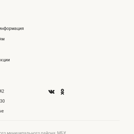
информация
ям
акции
.42
.30
ые
ого муниципального района; МБУ