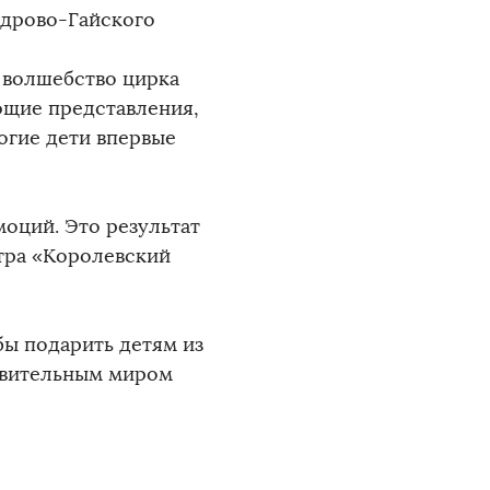
ндрово-Гайского
 волшебство цирка
ющие представления,
огие дети впервые
моций. Это результат
тра «Королевский
бы подарить детям из
ивительным миром