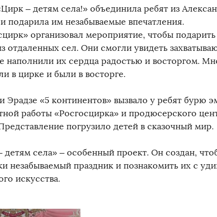
«Цирк – детям села!» объединила ребят из Алекса
 и подарила им незабываемые впечатления.
сцирк» организовал мероприятие, чтобы подарить
из отдаленных сел. Они смогли увидеть захватыва
е наполнили их сердца радостью и восторгом. Мн
и в цирке и были в восторге.
и Эрадзе «5 континентов» вызвало у ребят бурю э
тной работы «Росгосцирка» и продюсерского цен
 Представление погрузило детей в сказочный мир.
– детям села» – особенный проект. Он создан, что
ки незабываемый праздник и познакомить их с уд
ого искусства.