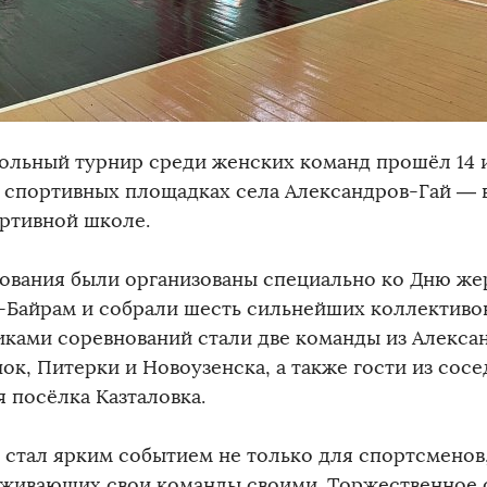
ольный турнир среди женских команд прошёл 14
х спортивных площадках села Александров-Гай —
ортивной школе.
ования были организованы специально ко Дню ж
-Байрам и собрали шесть сильнейших коллективов
иками соревнований стали две команды из Алексан
ок, Питерки и Новоузенска, а также гости из сос
я посёлка Казталовка.
 стал ярким событием не только для спортсменов,
живающих свои команды своими. Торжественное 