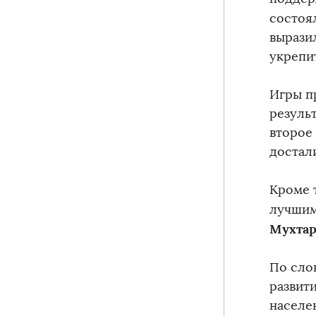
состоя
вырази
укрепи
Игры п
резуль
второе
достал
Кроме 
лучшим
Мухтар
По сло
развит
населе