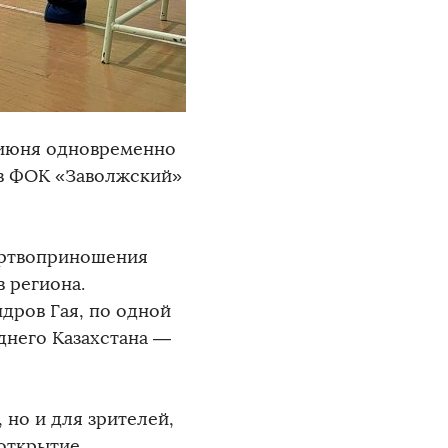
 июня одновременно
 в ФОК «Заволжский»
ертвоприношения
 региона.
дров Гая, по одной
еднего Казахстана —
 но и для зрителей,
открытие