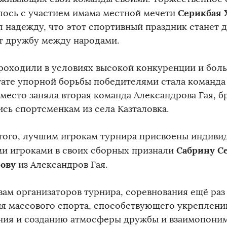
Серикбая 
лось с участием имама местной мечети
л надежду, что этот спортивный праздник станет 
т дружбу между народами.
роходили в условиях высокой конкуренции и больш
тате упорной борьбы победителями стала команда
 место заняла вторая команда Александрова Гая, 
ись спортсменкам из села Казталовка.
того, лучшим игрокам турнира присвоены индиви
Сабрину С
и игроками в своих сборных признали
ову
из Александров Гая.
вам организаторов турнира, соревнования ещё раз
ия массового спорта, способствующего укреплени
ния и созданию атмосферы дружбы и взаимопони