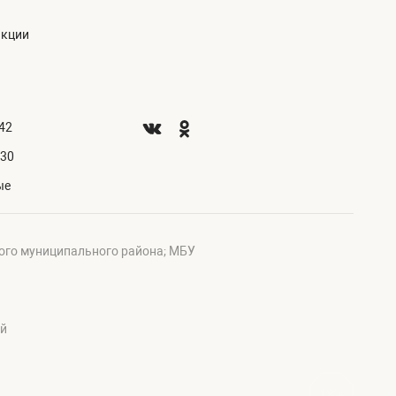
акции
.42
.30
ые
ого муниципального района; МБУ
ий