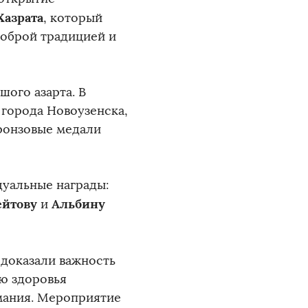
Хазрата
, который
доброй традицией и
ого азарта. В
 города Новоузенска,
бронзовые медали
дуальные награды:
ейтову
Альбину
и
 доказали важность
ю здоровья
мания. Мероприятие