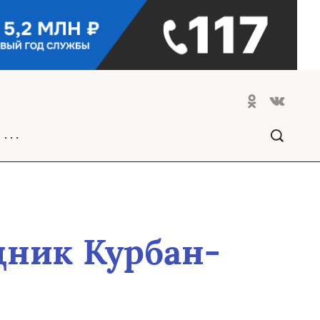
. . .
дник Курбан-