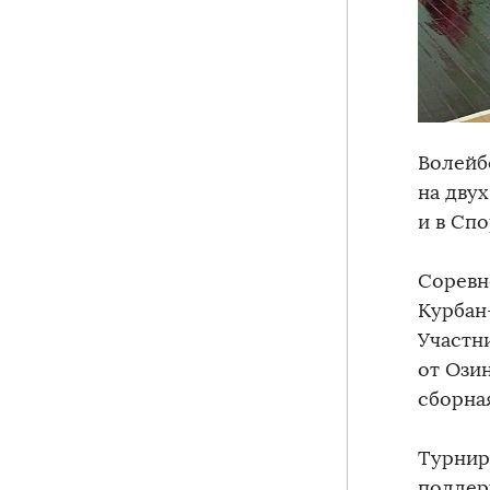
Волейб
на дву
и в Сп
Соревн
Курбан
Участн
от Озин
сборна
Турнир
поддер