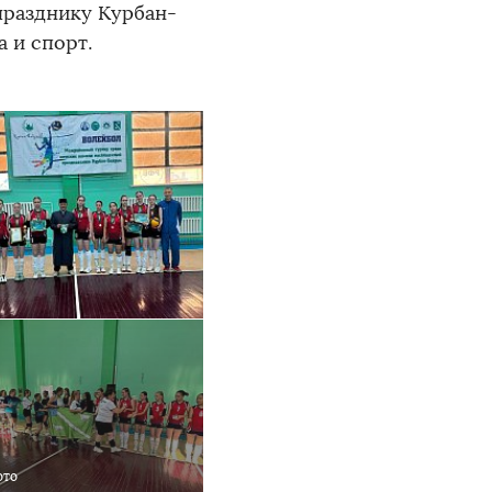
празднику Курбан-
 и спорт.
ото