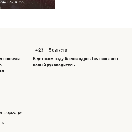
мотреть все
14:23
5 августа
я провели
В детском саду Александров Гая назначен
в
новый руководитель
ва
информация
ям