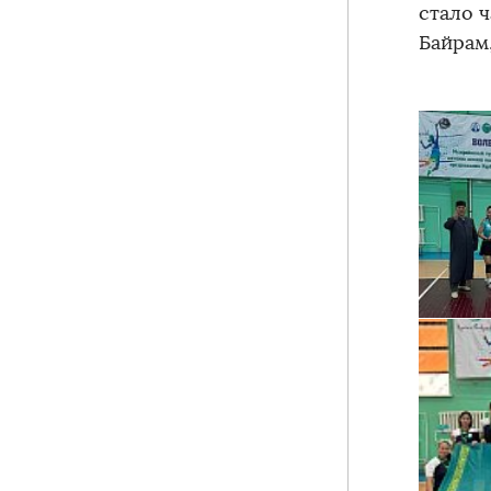
стало 
Байрам