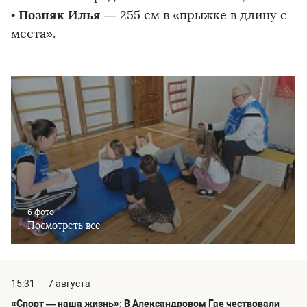
Позняк Илья
•
— 255 см в «прыжке в длину с
места».
6 фото
Посмотреть все
15:31
7 августа
«Спорт — наша жизнь»: В Александровом Гае чествовали