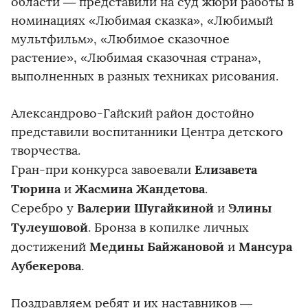
области — представили на суд жюри работы в
номинациях «Любимая сказка», «Любимый
мультфильм», «Любимое сказочное
растение», «Любимая сказочная страна»,
выполненных в разных техниках рисования.
Александрово-Гайский район достойно
представили воспитанники Центра детского
творчества.
Елизавета
Гран-при конкурса завоевали
Тюрина
Жасмина Жандетова
и
.
Валерии Шугайкиной
Элины
Серебро у
и
Тулеушовой
. Бронза в копилке личных
Медины Байжановой
Мансура
достижений
и
Аубекерова
.
Поздравляем ребят и их наставников —