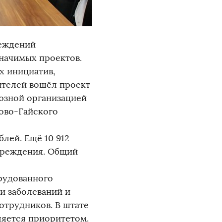
реждений
значимых проектов.
х инициатив,
ителей вошёл проект
юзной организацией
ово-Гайского
лей. Ещё 10 912
чреждения. Общий
орудованного
и заболеваний и
отрудников. В штате
ляется приоритетом.