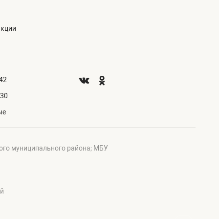
акции
.42
.30
ые
ого муниципального района; МБУ
ий