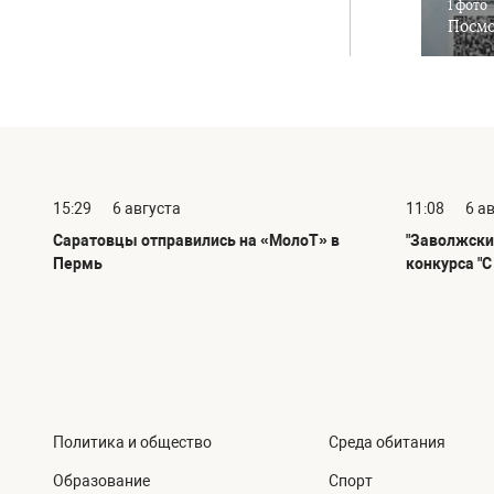
1 фото
Посмо
15:29
6 августа
11:08
6 а
Саратовцы отправились на «МолоТ» в
"Заволжски
Пермь
конкурса "
Политика и общество
Среда обитания
Образование
Спорт