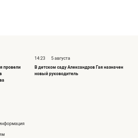
14:23
5 августа
я провели
В детском саду Александров Гая назначен
в
новый руководитель
ва
информация
ям