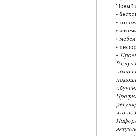
Новый 
• беск
• тоно
• апте
• мебе
• инфо
-
Проек
В случ
помощь
помощи
обучен
Профил
регуля
что по
Информ
актуал