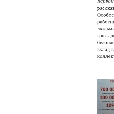
первой
расска
Особое
работн
людьми
гражда
безопа
вклад 
коллек