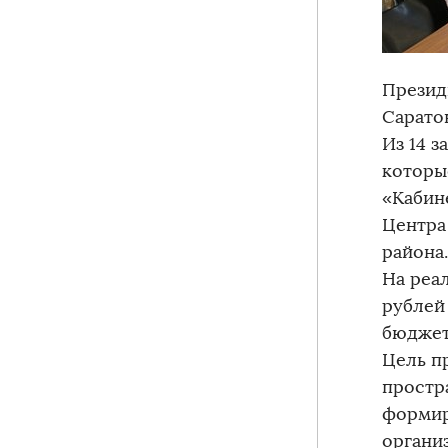
Презид
Сарато
Из 14 з
которы
«Кабин
Центра
района.
На реа
рублей
бюджет
Цель п
простр
формир
органи