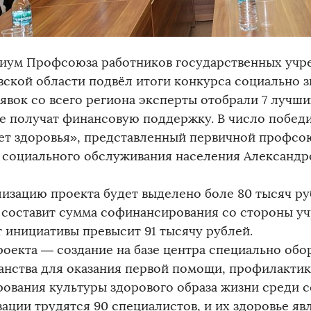
иум Профсоюза работников государственных уч
вской области подвёл итоги конкурса социально 
аявок со всего региона эксперты отобрали 7 лучши
е получат финансовую поддержку. В число побед
ет здоровья», представленный первичной профсо
 социального обслуживания населения Александр
лизацию проекта будет выделено боле 80 тысяч руб
 составит сумма софинансирования со стороны у
 инициативы превысит 91 тысячу рублей.
роекта — создание на базе центра специально об
анства для оказания первой помощи, профилактик
ования культуры здорового образа жизни среди с
зации трудятся 90 специалистов, и их здоровье яв