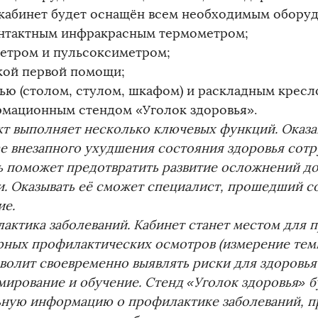
кабинет будет оснащён всем необходимым оборуд
онтактным инфракрасным термометром;
метром и пульсоксиметром;
чкой первой помощи;
лью (столом, стулом, шкафом) и раскладным кресл
рмационным стендом «Уголок здоровья».
т выполняет несколько ключевых функций. Оказа
ае внезапного ухудшения состояния здоровья сот
 поможет предотвратить развитие осложнений до
. Оказывать её сможет специалист, прошедший с
ие.
актика заболеваний. Кабинет станет местом для 
рных профилактических осмотров (измерение темп
зволит своевременно выявлять риски для здоровья
ирование и обучение. Стенд «Уголок здоровья» б
ьную информацию о профилактике заболеваний, п