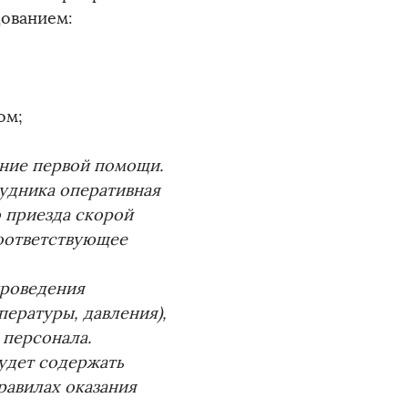
ованием:
ом;
ние первой помощи.
рудника оперативная
 приезда скорой
оответствующее
проведения
ературы, давления),
 персонала.
удет содержать
равилах оказания