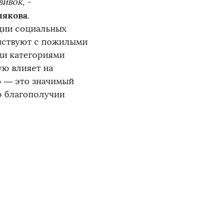
вивок,
-
лякова
.
ции социальных
йствуют с пожилыми
ми категориями
ую влияет на
» — это значимый
о благополучии