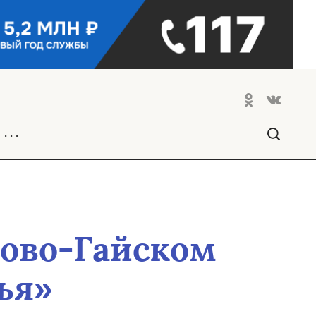
. . .
рово-Гайском
ья»