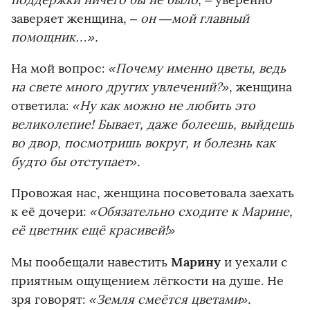
поддержки ничего бы не было
, – уверенно
заверяет женщина, –
он —
мой главный
помощник…».
На мой вопрос:
«Почему именно цветы, ведь
на свете много других увлечений?»
, женщина
ответила:
«Ну как можно не любить это
великолепие! Бывает, даже болеешь, выйдешь
во двор, посмотришь вокруг, и болезнь как
будто бы отступает».
Провожая нас, женщина посоветовала заехать
к её дочери:
«Обязательно сходите к Марине,
её цветник ещё красивей!»
Марину
Мы пообещали навестить
и уехали с
приятным ощущением лёгкости на душе. Не
зря говорят:
«Земля смеётся цветами».