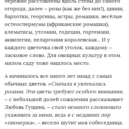
бережно расставлены вдоль стены до самого
огорода, далее – розы (как же без них!), цинии,
бархотки, георгины, астры, ромашки, весёлые
остеоспермумы (африканские ромашки),
клематисы, утсонии, годеции, гортензии,
аквилегии, пеларгония королевская... И у
каждого цветочка свой уголок, каждому –
ласковое слово. Для овощных культур в этом
милом саду тоже нашлось место.
А начиналось все много лет назад с самых
обычных цветов.
«Сначала я увлекалась
розами. Эти цветы требуют особого внимания
,
– с небольшой долей сожаления рассказывает
Любовь Гущина, –
стало немного сложновато
ухаживать за ними, ведь я с недавних пор
«пионерка»
, – весело шутит моя собеседница.