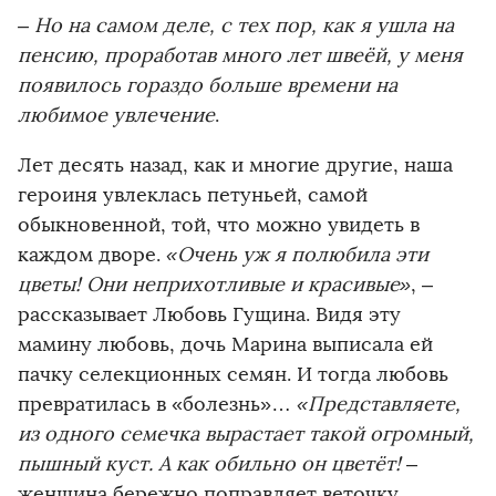
– Но на самом деле, с тех пор, как я ушла на
пенсию, проработав много лет швеёй, у меня
появилось гораздо больше времени на
любимое увлечение
.
Лет десять назад, как и многие другие, наша
героиня увлеклась петуньей, самой
обыкновенной, той, что можно увидеть в
каждом дворе.
«Очень уж я полюбила эти
цветы! Они неприхотливые и красивые»
, –
рассказывает Любовь Гущина. Видя эту
мамину любовь, дочь Марина выписала ей
пачку селекционных семян. И тогда любовь
превратилась в «болезнь»…
«Представляете,
из одного семечка вырастает такой огромный,
пышный куст. А как обильно он цветёт!
–
женщина бережно поправляет веточку,