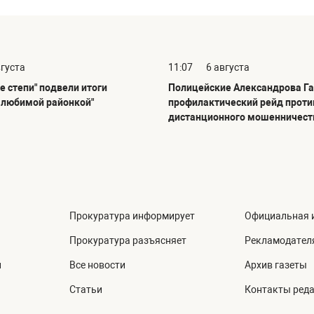
вгуста
11:07
6 августа
е степи" подвели итоги
Полицейские Александрова Га
С любимой районкой"
профилактический рейд проти
дистанционного мошенничест
Прокуратура информирует
Официальная 
Прокуратура разъясняет
Рекламодател
й
Все новости
Архив газеты
Статьи
Контакты ред