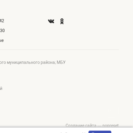
.42
.30
ые
ого муниципального района; МБУ
ий
Создание сайта — nopreset