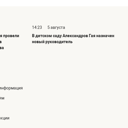
14:23
5 августа
я провели
В детском саду Александров Гая назначен
в
новый руководитель
ва
информация
ям
акции