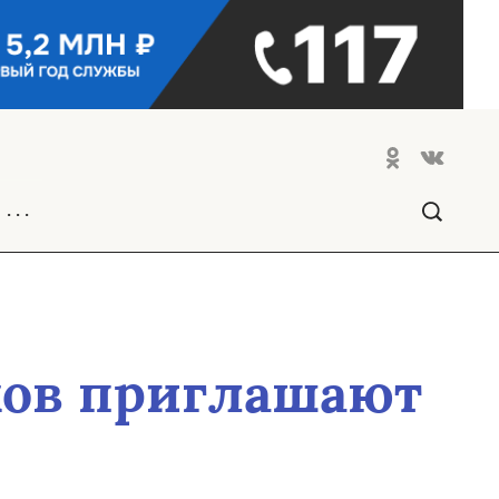
. . .
ков приглашают