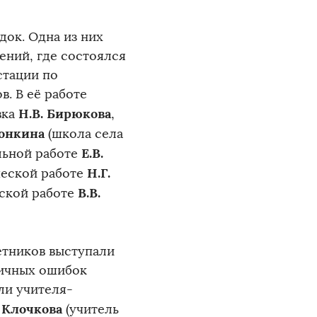
ок. Одна из них
ений, где состоялся
стации по
. В её работе
Н.В. Бирюкова
вка
,
ронкина
(школа села
Е.В.
льной работе
Н.Г.
ческой работе
В.В.
еской работе
етников выступали
пичных ошибок
ли учителя-
. Клочкова
(учитель