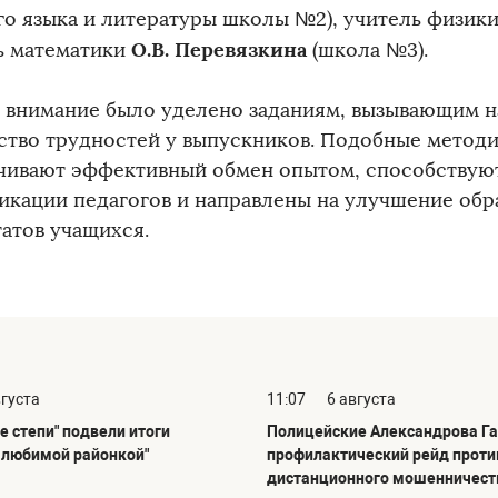
го языка и литературы школы №2), учитель физик
О.В. Перевязкина
ь математики
(школа №3).
 внимание было уделено заданиям, вызывающим 
ство трудностей у выпускников. Подобные метод
чивают эффективный обмен опытом, способству
икации педагогов и направлены на улучшение обр
татов учащихся.
вгуста
11:07
6 августа
е степи" подвели итоги
Полицейские Александрова Га
С любимой районкой"
профилактический рейд проти
дистанционного мошенничест