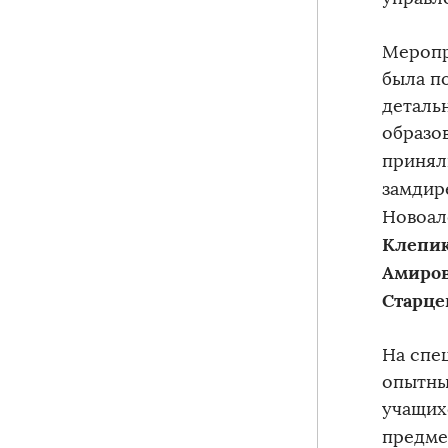
Меропр
была п
деталь
образо
принял
замдир
Новоал
Клепик
Амиро
Старце
На спе
опытны
учащих
предме