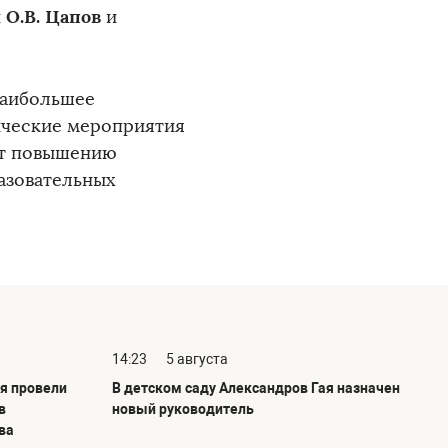
О.В. Цапов
и
и
наибольшее
ические мероприятия
ют повышению
азовательных
14:23
5 августа
я провели
В детском саду Александров Гая назначен
в
новый руководитель
ва