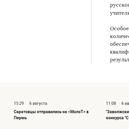
русско
учител
Особое
количе
обеспе
квалиф
резуль
15:29
6 августа
11:08
6 а
Саратовцы отправились на «МолоТ» в
"Заволжски
Пермь
конкурса "