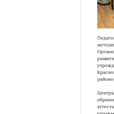
Педаго
методи
Органи
развит
учрежд
Красно
районо
Центра
образо
аттест
управл