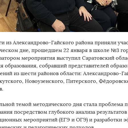
ги из Александрово-Гайского района приняли уча
ческом дне, прошедшем 22 января в школе №3 гор
затором мероприятия выступил Саратовский обла
ия образования, собравший представителей образ
ений из шести районов области: Александрово-Га
кутского, Новоузенского, Питерского, Фёдоровск
в.
льной темой методического дня стала проблема 
вания посредством глубокого анализа результатов
ационных мероприятий (ЕГЭ и ОГЭ) и разработки 
енческих и педагогических подходов.