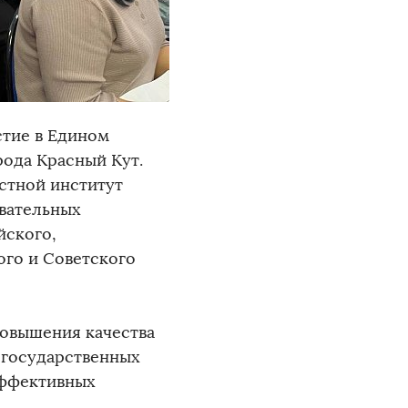
стие в Едином
ода Красный Кут.
стной институт
овательных
йского,
ого и Советского
повышения качества
 государственных
эффективных