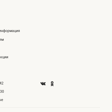
информация
ям
акции
.42
.30
ые