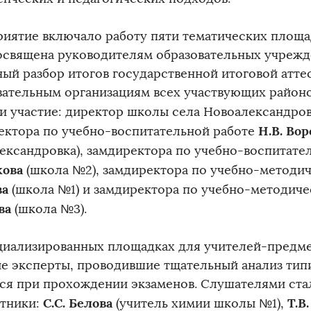
иятие включало работу пяти тематических площад
освящена руководителям образовательных учрежд
ный разбор итогов государственной итоговой атте
вательным организациям всех участвующих районов
и участие: директор школы села Новоалександро
Н.В. Во
ектора по учебно-воспитательной работе
ександровка), замдиректора по учебно-воспитате
ова
(школа №2), замдиректора по учебно-методи
ва
(школа №1) и замдиректора по учебно-методич
ва
(школа №3).
циализированных площадках для учителей-предм
е эксперты, проводившие тщательный анализ ти
ся при прохождении экзаменов. Слушателями ста
С.С. Белова
Т.В
тники:
(учитель химии школы №1),