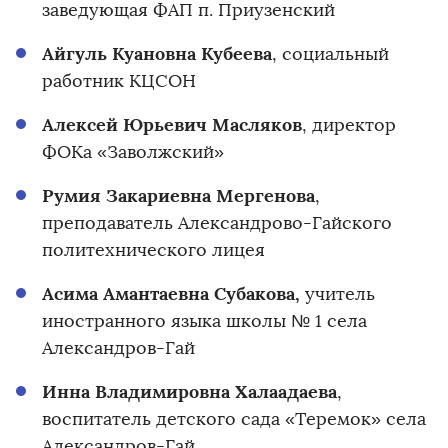
заведующая ФАП п. Приузенский
Айгуль Куановна Кубеева
, социальный
работник КЦСОН
Алексей Юрьевич Масляков
, директор
ФОКа «Заволжский»
Румия Закариевна Мергенова
,
преподаватель Александрово-Гайского
политехнического лицея
Асима Амантаевна Субакова,
учитель
иностранного языка школы № 1 села
Александров-Гай
Инна Владимировна Халаадаева
,
воспитатель детского сада «Теремок» села
Александров-Гай