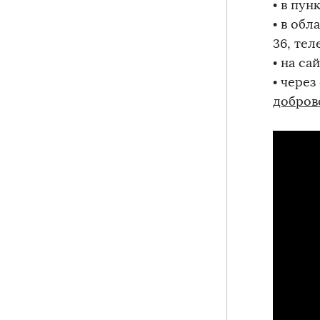
• в пун
• в обл
36, тел
• на с
• через
добров