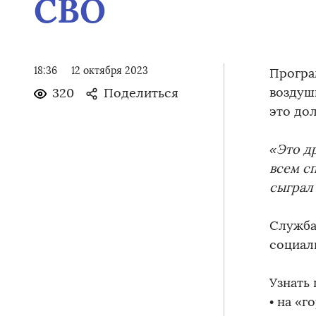
СВО
18:36
12 октября 2023
Прогр
воздуш
320
Поделиться
это до
«Это д
всем сп
сыграл
Служба
социал
Узнать
• на «г