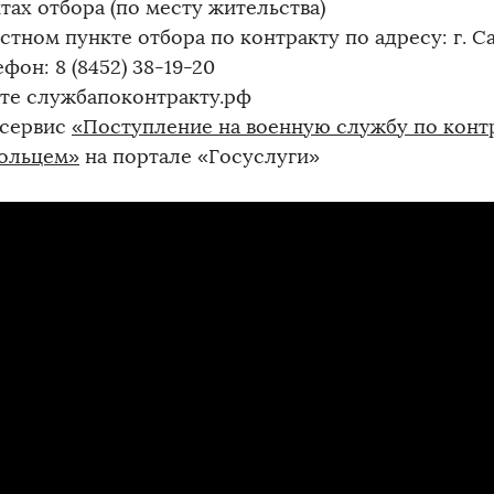
ктах отбора (по месту жительства)
астном пункте отбора по контракту по адресу: г. Са
ефон: 8 (8452) 38-19-20
айте службапоконтракту.рф
 сервис
«Поступление на военную службу по конт
ольцем»
на портале «Госуслуги»