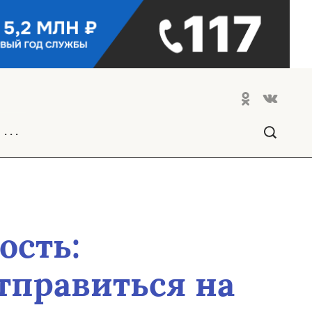
. . .
ость:
тправиться на