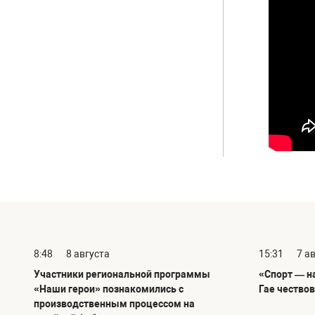
8:48
8 августа
15:31
7 а
Участники региональной программы
«Спорт — н
«Наши герои» познакомились с
Гае чество
производственным процессом на