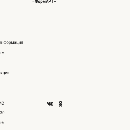
«ФормАРТ»
информация
ям
акции
.42
.30
ые