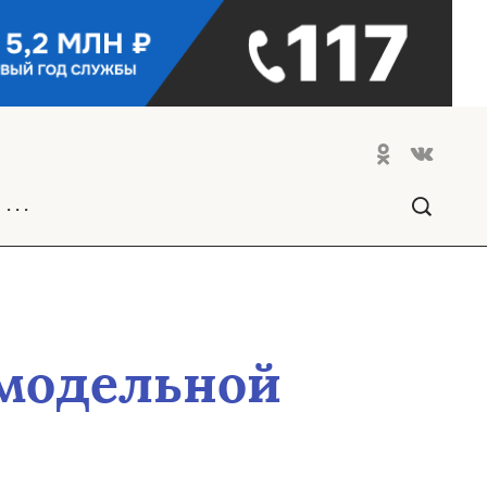
. . .
 модельной