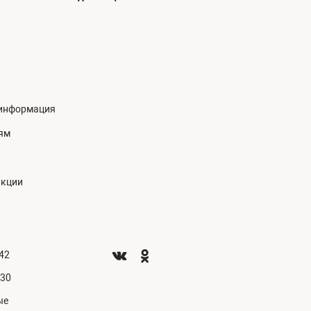
информация
ям
акции
.42
.30
ые