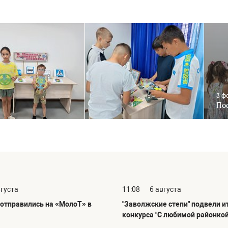
3 ф
Пос
вгуста
11:08
6 августа
отправились на «МолоТ» в
"Заволжские степи" подвели и
конкурса "С любимой районкой