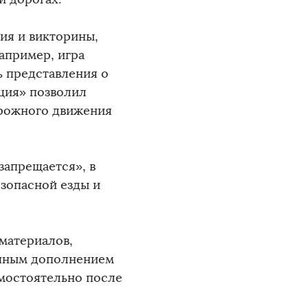
ия и викторины,
апример, игра
 представления о
ция» позволил
орожного движения
запрещается», в
езопасной езды и
 материалов,
ичным дополнением
амостоятельно после