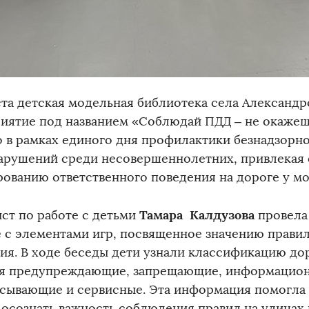
уста детская модельная библиотека села Александр
иятие под названием «Соблюдай ПДД – не окажешь
 в рамках единого дня профилактики безнадзорно
арушений среди несовершеннолетних, привлекая 
ованию ответственного поведения на дороге у м
Тамара Калдузова
ст по работе с детьми
провела
е с элементами игр, посвященное значению прави
ия. В ходе беседы дети узнали классификацию до
я предупреждающие, запрещающие, информацио
сывающие и сервисные. Эта информация помогла
 осознать важность соблюдения правил на улицах 