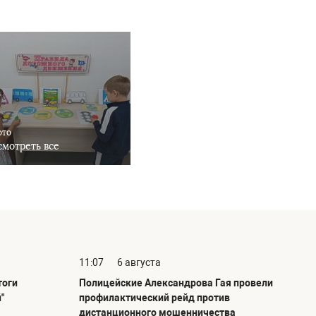
ото
мотреть все
11:07
6 августа
тоги
Полицейские Александрова Гая провели
"
профилактический рейд против
дистанционного мошенничества