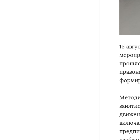
15 авг
меропр
прошло
правон
формир
Методи
заняти
движен
включа
предпи
глубже