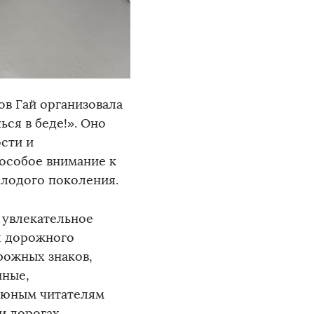
ов Гай организовала
ся в беде!». Оно
сти и
особое внимание к
олодого поколения.
 увлекательное
л дорожного
рожных знаков,
нные,
 юным читателям
и дорогах.