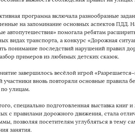
ктивная программа включала разнообразные задан
ленные на запоминание основных аспектов ПДД. Н
ые автопутешествия» помогала ребятам расширить
ных видах транспорта, а конкурс «Дорожная ситуа
ить понимание последствий нарушений правил д
разбор примеров из любимых детских сказок.
иятие завершилось весёлой игрой «Разрешается–
й участники вновь повторяли основные правила б
 по улицам.
того, специально подготовленная выставка книг и
ных с правилами дорожного движения, стала отл
ммы, позволяя посетителям углубляться в тему с
ния занятия.