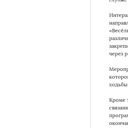
Интера
направ
«Весёл
различ
закреп
через 
Меропр
которо
ходьбы
Кроме 
связан
програ
оконча