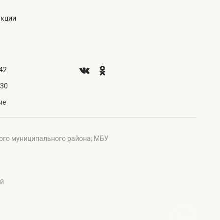
акции
.42
.30
ые
ого муниципального района; МБУ
ий