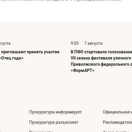
вгуста
9:03
7 августа
 приглашают принять участие
В ПФО стартовало голосовани
«Отец года»
VII сезона фестиваля уличного
Приволжского федерального 
«ФормАРТ»
Прокуратура информирует
Официальная 
Прокуратура разъясняет
Рекламодател