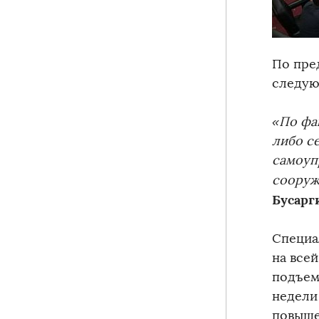
По пре
следую
«По фа
либо се
самоуп
сооруж
Бусарг
Специа
на все
подъем
недели
повыше