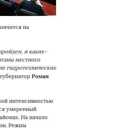
ончится на
ройден, и каких-
органы местного
ие гидротехнических
Роман
 губернатор
лой интенсивностью
тся умеренный
айонах. На начало
ин. Режим