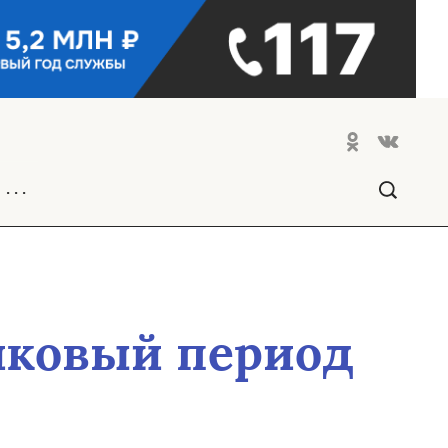
. . .
иковый период