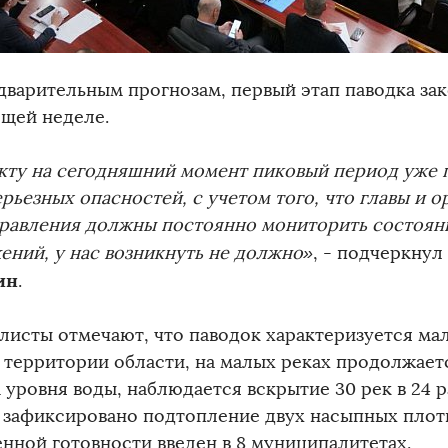
дварительным прогнозам, первый этап паводка зак
щей неделе.
кту на сегодняшний момент пиковый период уже п
рьезных опасностей, с учетом того, что главы и 
равления должны постоянно мониторить состоян
ений, у нас возникнуть не должно»
, - подчеркнул
ин
.
листы отмечают, что паводок характеризуется ма
й территории области, на малых реках продолжае
 уровня воды, наблюдается вскрытие 30 рек в 24 р
 зафиксировано подтопление двух насыпных плот
нной готовности введен в 8 муниципалитетах.