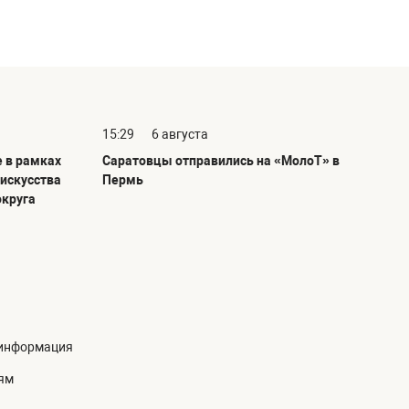
15:29
6 августа
е в рамках
Саратовцы отправились на «МолоТ» в
 искусства
Пермь
округа
информация
ям