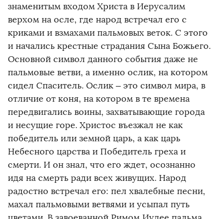
знаменитым входом Христа в Иерусалим
верхом на осле, где народ встречал его с
криками и взмахами пальмовых веток. С этого
и начались крестные страдания Сына Божьего.
Основной символ данного события даже не
пальмовые ветви, а именно ослик, на котором
сидел Спаситель. Ослик – это символ мира, в
отличие от коня, на котором в те времена
передвигались воины, захватывающие города
и несущие горе. Христос въезжал не как
победитель или земной царь, а как царь
Небесного царства и Победитель греха и
смерти. И он знал, что его ждет, осознанно
идя на смерть ради всех живущих. Народ
радостно встречал его: пел хвалебные песни,
махал пальмовыми ветвями и усыпал путь
цветами. В завоеванной Римом Иудее пальма